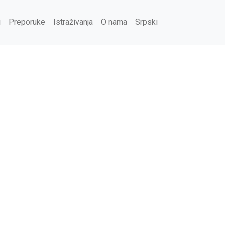
i
Preporuke
Istraživanja
O nama
Srpski